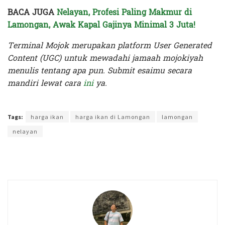
BACA JUGA
Nelayan, Profesi Paling Makmur di
Lamongan, Awak Kapal Gajinya Minimal 3 Juta!
Terminal Mojok merupakan platform User Generated
Content (UGC) untuk mewadahi jamaah mojokiyah
menulis tentang apa pun. Submit esaimu secara
mandiri lewat cara
ini
ya.
Terakhir diperbarui pada 30 November 2023 oleh
Rizky Prasetya
Tags:
harga ikan
harga ikan di Lamongan
lamongan
nelayan