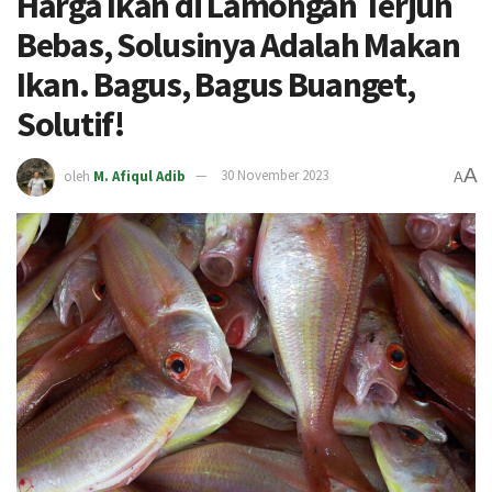
Harga Ikan di Lamongan Terjun
Bebas, Solusinya Adalah Makan
Ikan. Bagus, Bagus Buanget,
Solutif!
A
oleh
M. Afiqul Adib
30 November 2023
A