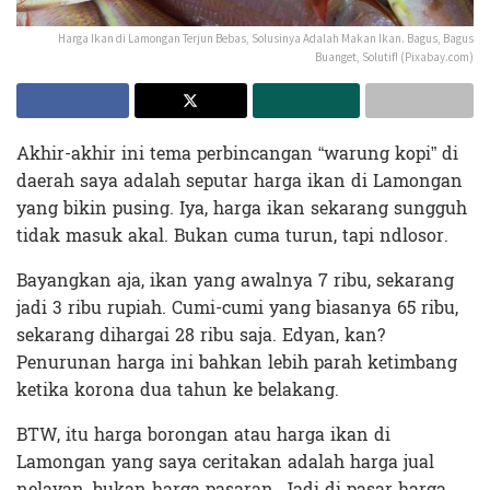
Harga Ikan di Lamongan Terjun Bebas, Solusinya Adalah Makan Ikan. Bagus, Bagus
Buanget, Solutif! (Pixabay.com)
Akhir-akhir ini tema perbincangan “warung kopi” di
daerah saya adalah seputar harga ikan di Lamongan
yang bikin pusing. Iya, harga ikan sekarang sungguh
tidak masuk akal. Bukan cuma turun, tapi ndlosor.
Bayangkan aja, ikan yang awalnya 7 ribu, sekarang
jadi 3 ribu rupiah. Cumi-cumi yang biasanya 65 ribu,
sekarang dihargai 28 ribu saja. Edyan, kan?
Penurunan harga ini bahkan lebih parah ketimbang
ketika korona dua tahun ke belakang.
BTW, itu harga borongan atau harga ikan di
Lamongan yang saya ceritakan adalah harga jual
nelayan, bukan harga pasaran. Jadi di pasar harga