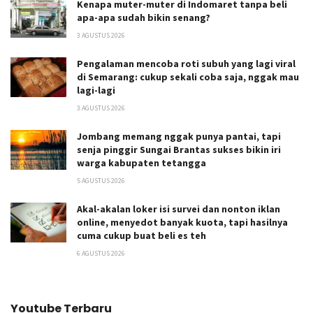
Kenapa muter-muter di Indomaret tanpa beli
apa-apa sudah bikin senang?
3 AGUSTUS 2026
Pengalaman mencoba roti subuh yang lagi viral
di Semarang: cukup sekali coba saja, nggak mau
lagi-lagi
3 AGUSTUS 2026
Jombang memang nggak punya pantai, tapi
senja pinggir Sungai Brantas sukses bikin iri
warga kabupaten tetangga
5 AGUSTUS 2026
Akal-akalan loker isi survei dan nonton iklan
online, menyedot banyak kuota, tapi hasilnya
cuma cukup buat beli es teh
6 AGUSTUS 2026
Youtube Terbaru