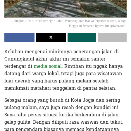
Gunungkidul Darurat Penerangan Jalan: Pembangunan Hanya Terpusat di Kota, Warga
Pinggiran Bertaruh Nyawa (unsplash.com)
Keluhan mengenai minimnya penerangan jalan di
Gunungkidul akhir-akhir ini semakin santer
terdengar di
media sosial
. Rintihan itu nggak hanya
datang dari warga lokal, tetapi juga para wisatawan
luar daerah yang harus pulang malam setelah
menikmati matahari tenggelam di pantai selatan.
Sebagai orang yang buruh di Kota Jogja dan sering
pulang malam, saya juga resah dengan kondisi ini.
Saya tahu persis situasi ketika berkendara di jalan
gelap gulita. Dengan diliputi rasa waswas dan takut,
para pengendara biasanya memacu kendaraannya