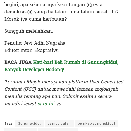
begini, apa sebenarnya keuntungan (((pesta
demokrasi))) yang diadakan lima tahun sekali itu?
Mosok iya cuma keributan?
Sungguh melelahkan.
Penulis: Jevi Adhi Nugraha
Editor: Intan Ekapratiwi
BACA JUGA
Hati-hati Beli Rumah di Gunungkidul,
Banyak Developer Bodong!
Terminal Mojok merupakan platform User Generated
Content (UGC) untuk mewadahi jamaah mojokiyah
menulis tentang apa pun. Submit esaimu secara
mandiri lewat
cara ini
ya.
Terakhir diperbarui pada 17 Mei 2024 oleh
Intan Ekapratiwi
Tags:
Gunungkidul
Lampu Jalan
pemkab gunungkidul