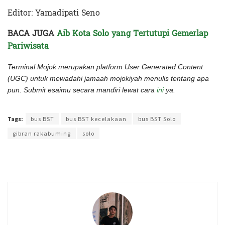
Editor: Yamadipati Seno
BACA JUGA
Aib Kota Solo yang Tertutupi Gemerlap
Pariwisata
Terminal Mojok merupakan platform User Generated Content
(UGC) untuk mewadahi jamaah mojokiyah menulis tentang apa
pun. Submit esaimu secara mandiri lewat cara
ini
ya.
Terakhir diperbarui pada 20 Maret 2023 oleh
Yamadipati Seno
Tags:
bus BST
bus BST kecelakaan
bus BST Solo
gibran rakabuming
solo