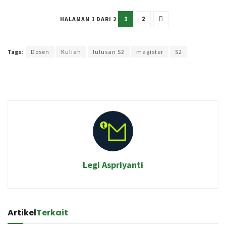
1
2
HALAMAN 1 DARI 2
Terakhir diperbarui pada 2 Agustus 2025 oleh
Kenia Intan
Tags:
Dosen
Kuliah
lulusan S2
magister
S2
Legi Aspriyanti
Artikel
Terkait