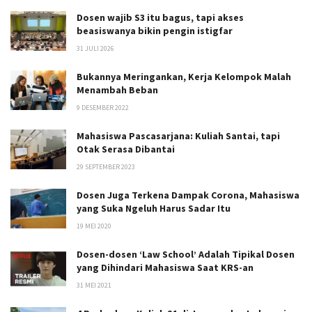
Dosen wajib S3 itu bagus, tapi akses
beasiswanya bikin pengin istigfar
31 JULI 2026
Bukannya Meringankan, Kerja Kelompok Malah
Menambah Beban
9 DESEMBER 2022
Mahasiswa Pascasarjana: Kuliah Santai, tapi
Otak Serasa Dibantai
29 SEPTEMBER 2023
Dosen Juga Terkena Dampak Corona, Mahasiswa
yang Suka Ngeluh Harus Sadar Itu
19 MEI 2020
Dosen-dosen ‘Law School’ Adalah Tipikal Dosen
yang Dihindari Mahasiswa Saat KRS-an
31 MEI 2021