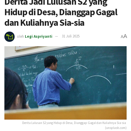
Derita Jadi Lulusan S2 yang
Hidup di Desa, Dianggap Gagal
dan Kuliahnya Sia-sia
A
oleh
Legi Aspriyanti
31 Juli 2025
A
Derita Lulusan S2 yang Hidup di Desa, Dianggap Gagal dan Kuliahnya Sia-sia
(unsplash.com)