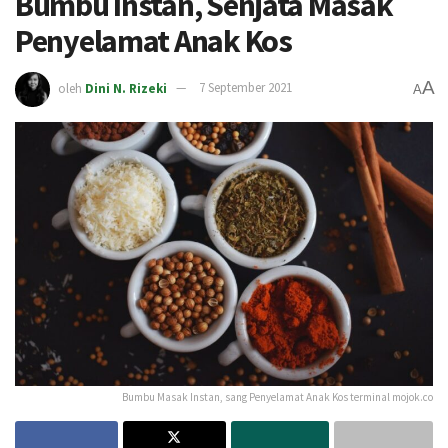
Bumbu Instan, Senjata Masak
Penyelamat Anak Kos
A
oleh
Dini N. Rizeki
7 September 2021
A
Bumbu Masak Instan, sang Penyelamat Anak Kos terminal mojok.co