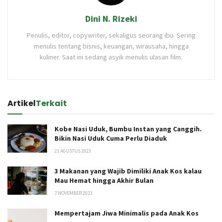
Dini N. Rizeki
Penulis, editor, copywriter, sekaligus seorang ibu. Sering
menulis tentang bisnis, keuangan, wirausaha, hingga
kuliner. Saat ini sedang asyik menulis ulasan film.
Artikel
Terkait
Kobe Nasi Uduk, Bumbu Instan yang Canggih.
Bikin Nasi Uduk Cuma Perlu Diaduk
21 AGUSTUS 2023
3 Makanan yang Wajib Dimiliki Anak Kos kalau
Mau Hemat hingga Akhir Bulan
7 NOVEMBER 2023
Mempertajam Jiwa Minimalis pada Anak Kos