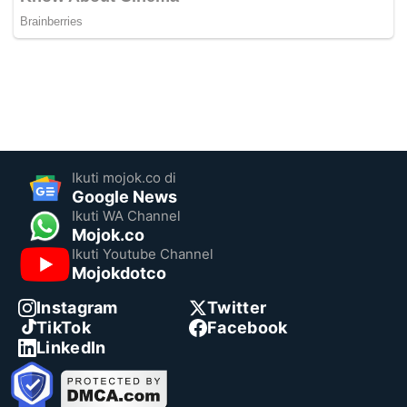
Ikuti mojok.co di
Google News
Ikuti WA Channel
Mojok.co
Ikuti Youtube Channel
Mojokdotco
Instagram
Twitter
TikTok
Facebook
LinkedIn