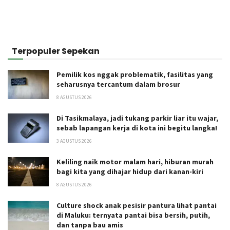
Terpopuler Sepekan
Pemilik kos nggak problematik, fasilitas yang
seharusnya tercantum dalam brosur
8 AGUSTUS 2026
Di Tasikmalaya, jadi tukang parkir liar itu wajar,
sebab lapangan kerja di kota ini begitu langka!
3 AGUSTUS 2026
Keliling naik motor malam hari, hiburan murah
bagi kita yang dihajar hidup dari kanan-kiri
8 AGUSTUS 2026
Culture shock anak pesisir pantura lihat pantai
di Maluku: ternyata pantai bisa bersih, putih,
dan tanpa bau amis