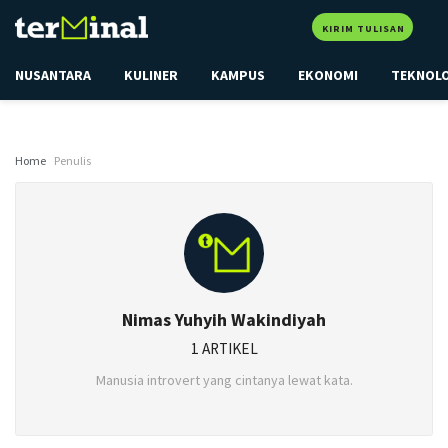
KIRIM TULISAN
NUSANTARA
KULINER
KAMPUS
EKONOMI
TEKNOL
Home
Penulis
Nimas Yuhyih Wakindiyah
1 ARTIKEL
Manusia introvert yang cintanya lewat kata.