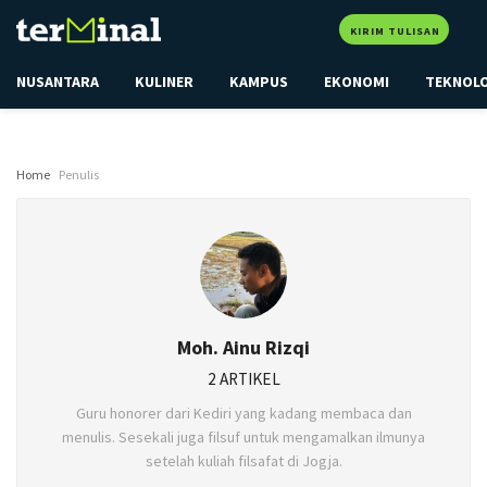
KIRIM TULISAN
NUSANTARA
KULINER
KAMPUS
EKONOMI
TEKNOL
Home
Penulis
Moh. Ainu Rizqi
2 ARTIKEL
Guru honorer dari Kediri yang kadang membaca dan
menulis. Sesekali juga filsuf untuk mengamalkan ilmunya
setelah kuliah filsafat di Jogja.