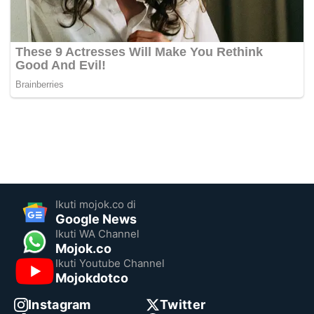
Ikuti mojok.co di
Google News
Ikuti WA Channel
Mojok.co
Ikuti Youtube Channel
Mojokdotco
Instagram
Twitter