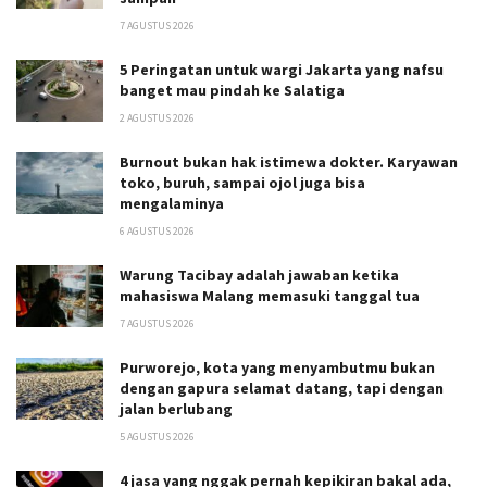
7 AGUSTUS 2026
5 Peringatan untuk wargi Jakarta yang nafsu
banget mau pindah ke Salatiga
2 AGUSTUS 2026
Burnout bukan hak istimewa dokter. Karyawan
toko, buruh, sampai ojol juga bisa
mengalaminya
6 AGUSTUS 2026
Warung Tacibay adalah jawaban ketika
mahasiswa Malang memasuki tanggal tua
7 AGUSTUS 2026
Purworejo, kota yang menyambutmu bukan
dengan gapura selamat datang, tapi dengan
jalan berlubang
5 AGUSTUS 2026
4 jasa yang nggak pernah kepikiran bakal ada,