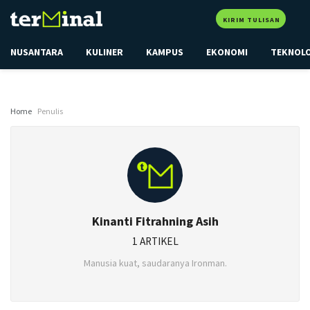
KIRIM TULISAN
NUSANTARA
KULINER
KAMPUS
EKONOMI
TEKNOL
Home
Penulis
Kinanti Fitrahning Asih
1 ARTIKEL
Manusia kuat, saudaranya Ironman.