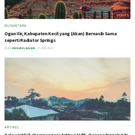
NUSANTARA
Ogan Ilir, Kabupaten Kecil yang (Akan) Bernasib Sama
seperti Radiator Springs
OLEH
KHOIRUL KALAM
3 JUNI 2021
ARTIKEL
Kalau Istilah ‘Kampungan’ Artinya Udik, Kenapa Nggak Ada