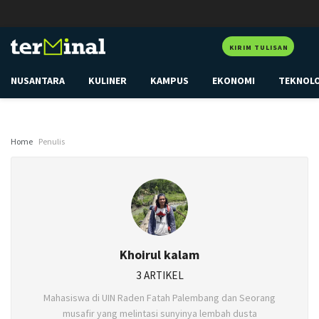
KIRIM TULISAN
NUSANTARA
KULINER
KAMPUS
EKONOMI
TEKNOL
Home
Penulis
Khoirul kalam
3 ARTIKEL
Mahasiswa di UIN Raden Fatah Palembang dan Seorang
musafir yang melintasi sunyinya lembah dusta