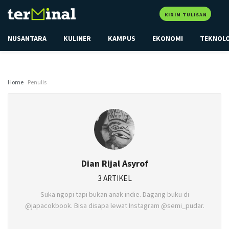
KIRIM TULISAN
NUSANTARA
KULINER
KAMPUS
EKONOMI
TEKNOL
Home
Penulis
Dian Rijal Asyrof
3 ARTIKEL
Suka ngopi tapi bukan anak indie. Dagang buku di
@japacokbook. Bisa disapa lewat Instagram @semi_pudar.