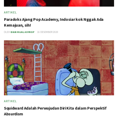
ARTIKEL
Paradoks Ajang Pop Academy, Indosiar kok Nggak Ada
Kemajuan, sih!
OLEH
DIAN RIJAL ASYROF
16 DESEMBER 2020
ARTIKEL
Squidward Adalah Perwujudan Diri Kita dalam Perspektif
Absurdism