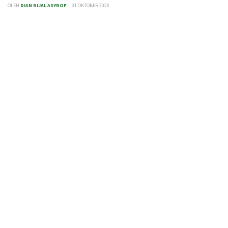
OLEH
DIAN RIJAL ASYROF
31 OKTOBER 2020