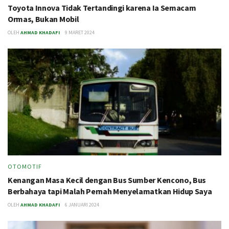
Toyota Innova Tidak Tertandingi karena Ia Semacam
Ormas, Bukan Mobil
OLEH
AHMAD KHADAFI
9 MARET 2024
OTOMOTIF
Kenangan Masa Kecil dengan Bus Sumber Kencono, Bus
Berbahaya tapi Malah Pernah Menyelamatkan Hidup Saya
OLEH
AHMAD KHADAFI
6 JANUARI 2024