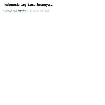
Indonesia Lagi Lucu-lucunya…
OLEH
AHMAD KHADAFI
27 SEPTEMBER 2019