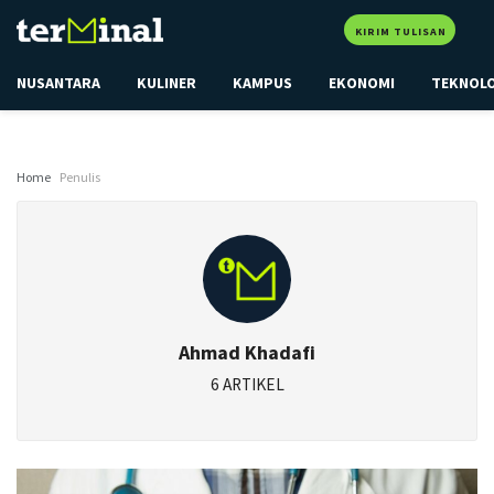
KIRIM TULISAN
NUSANTARA
KULINER
KAMPUS
EKONOMI
TEKNOL
Home
Penulis
Ahmad Khadafi
6 ARTIKEL