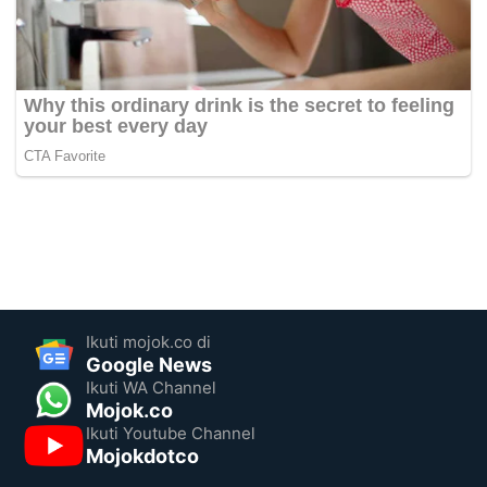
Ikuti mojok.co di
Google News
Ikuti WA Channel
Mojok.co
Ikuti Youtube Channel
Mojokdotco