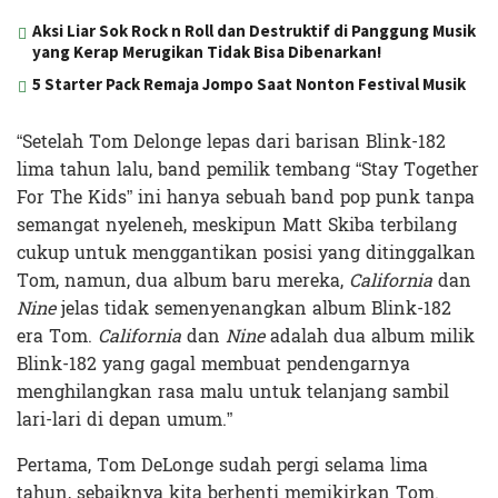
Aksi Liar Sok Rock n Roll dan Destruktif di Panggung Musik
yang Kerap Merugikan Tidak Bisa Dibenarkan!
5 Starter Pack Remaja Jompo Saat Nonton Festival Musik
“Setelah Tom Delonge lepas dari barisan Blink-182
lima tahun lalu, band pemilik tembang “Stay Together
For The Kids” ini hanya sebuah band pop punk tanpa
semangat nyeleneh, meskipun Matt Skiba terbilang
cukup untuk menggantikan posisi yang ditinggalkan
Tom, namun, dua album baru mereka,
California
dan
Nine
jelas tidak semenyenangkan album Blink-182
era Tom.
California
dan
Nine
adalah dua album milik
Blink-182 yang gagal membuat pendengarnya
menghilangkan rasa malu untuk telanjang sambil
lari-lari di depan umum.”
Pertama, Tom DeLonge sudah pergi selama lima
tahun, sebaiknya kita berhenti memikirkan Tom.