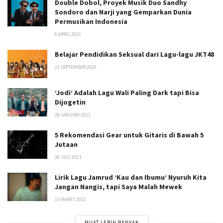
Double Dobol, Proyek Musik Duo Sandhy
Sondoro dan Narji yang Gemparkan Dunia
Permusikan Indonesia
6 APRIL 2021
Belajar Pendidikan Seksual dari Lagu-lagu JKT48
21 SEPTEMBER 2020
‘Jodi’ Adalah Lagu Wali Paling Dark tapi Bisa
Dijogetin
28 JANUARI 2021
5 Rekomendasi Gear untuk Gitaris di Bawah 5
Jutaan
30 JULI 2021
Lirik Lagu Jamrud ‘Kau dan Ibumu’ Nyuruh Kita
Jangan Nangis, tapi Saya Malah Mewek
15 MARET 2021
MUAT LEBIH BANYAK