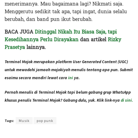
menerimanya. Mau bagaimana lagi? Nikmati saja.
Menggerutu sedikit tak apa, tapi ingat, dunia selalu
berubah, dan band pun ikut berubah.
BACA JUGA
Ditinggal Nikah Itu Biasa Saja, tapi
Kesedihannya Perlu Dirayakan
dan artikel
Rizky
Prasetya
lainnya.
Terminal Mojok merupakan platform User Generated Content (UGC)
untuk mewadahi jamaah mojokiyah menulis tentang apa pun. Submit
esaimu secara mandiri lewat cara
ini
ya.
Pernah menulis di Terminal Mojok tapi belum gabung grup WhatsApp
khusus penulis Terminal Mojok? Gabung dulu, yuk. Klik link-nya
di sini.
Terakhir diperbarui pada 13 November 2020 oleh
Ajeng Rizka
Tags:
Musik
pop punk