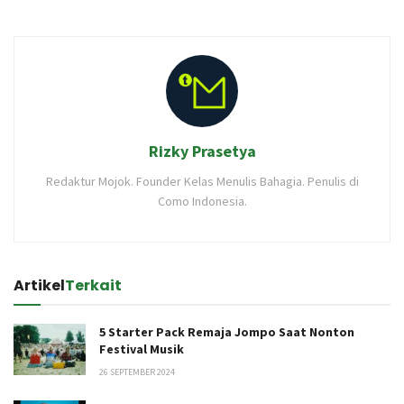
Rizky Prasetya
Redaktur Mojok. Founder Kelas Menulis Bahagia. Penulis di
Como Indonesia.
Artikel
Terkait
5 Starter Pack Remaja Jompo Saat Nonton
Festival Musik
26 SEPTEMBER 2024