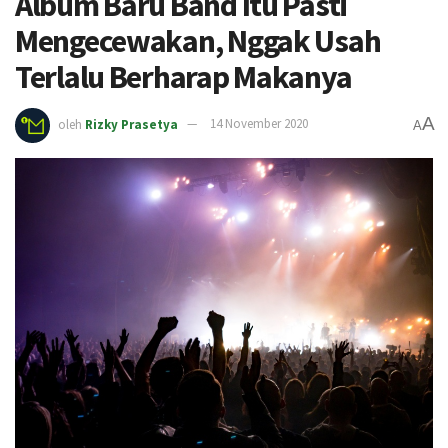
Album Baru Band Itu Pasti
Mengecewakan, Nggak Usah
Terlalu Berharap Makanya
A
oleh
Rizky Prasetya
14 November 2020
A