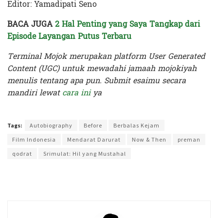
Editor: Yamadipati Seno
BACA JUGA
2 Hal Penting yang Saya Tangkap dari
Episode Layangan Putus Terbaru
Terminal Mojok merupakan platform User Generated
Content (UGC) untuk mewadahi jamaah mojokiyah
menulis tentang apa pun. Submit esaimu secara
mandiri lewat
cara ini
ya
Terakhir diperbarui pada 14 Mei 2023 oleh
Yamadipati Seno
Tags:
Autobiography
Before
Berbalas Kejam
Film Indonesia
Mendarat Darurat
Now & Then
preman
qodrat
Srimulat: Hil yang Mustahal