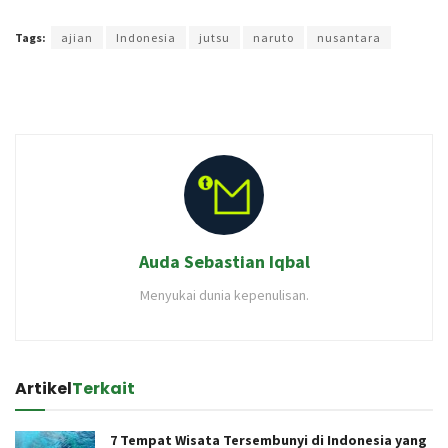
Terakhir diperbarui pada 19 Januari 2023 oleh
Rizky Prasetya
Tags:
ajian
Indonesia
jutsu
naruto
nusantara
Auda Sebastian Iqbal
Menyukai dunia kepenulisan.
Artikel
Terkait
7 Tempat Wisata Tersembunyi di Indonesia yang