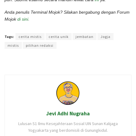
Anda penulis Terminal Mojok? Silakan bergabung dengan Forum
Mojok
di sini
.
Terakhir diperbarui pada 16 Juli 2022 oleh
Intan Ekapratiwi
Tags:
cerita mistis
cerita unik
jembatan
Jogja
mistis
pilihan redaksi
Jevi Adhi Nugraha
Lulusan S1 Ilmu Kesejahteraan Sosial UIN Sunan Kalijaga
Yogyakarta yang berdomisili di Gunungkidul.