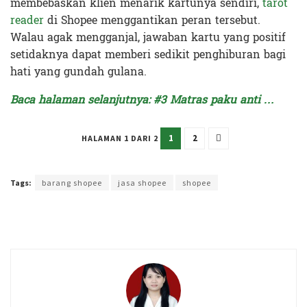
membebaskan klien menarik kartunya sendiri,
tarot
reader
di Shopee menggantikan peran tersebut.
Walau agak mengganjal, jawaban kartu yang positif
setidaknya dapat memberi sedikit penghiburan bagi
hati yang gundah gulana.
Baca halaman selanjutnya: #3 Matras paku anti …
1
2
HALAMAN 1 DARI 2
Terakhir diperbarui pada 5 Maret 2025 oleh
Kenia Intan
Tags:
barang shopee
jasa shopee
shopee