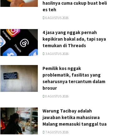
hasilnya cuma cukup buat beli
es teh
6 AGUSTUS 2026
4 jasa yang nggak pernah
kepikiran bakal ada, tapi saya
temukan di Threads
3 AGUSTUS 2026
Pemilik kos nggak
problematik, fasilitas yang
seharusnya tercantum dalam
brosur
8 AGUSTUS 2026
Warung Tacibay adalah
jawaban ketika mahasiswa
Malang memasuki tanggal tua
7 AGUSTUS 2026