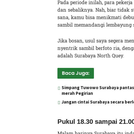
Pada periode inilah, para pekerj
dan sebaliknya. Nah, biar tidak st
sana, kamu bisa menikmati debu
sambil memandangi lembayung se
Jika bosan, usul saya segera me
nyentrik sambil berfoto ria, den
adalah Surabaya North Quey.
Baca Juga:
Simpang Tuwowo Surabaya pantas d
merah Pegirian
Jangan cintai Surabaya secara ber
Pukul 18.30 sampai 21.0
Malam harinya Surabaya itu inda