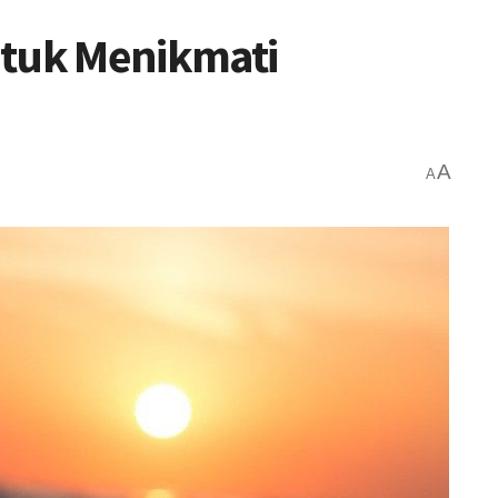
ntuk Menikmati
A
A