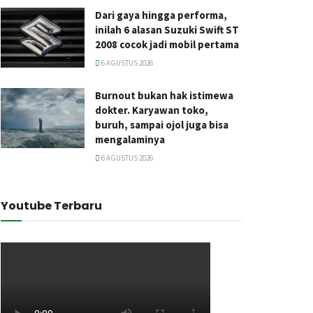
Dari gaya hingga performa,
inilah 6 alasan Suzuki Swift ST
2008 cocok jadi mobil pertama
6 AGUSTUS 2026
Burnout bukan hak istimewa
dokter. Karyawan toko,
buruh, sampai ojol juga bisa
mengalaminya
6 AGUSTUS 2026
Youtube Terbaru