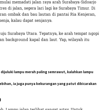
a mulai memadati jalan raya arah Surabaya-Sidoarjo
res di jalan, segera lari lagi ke Surabaya Timur. Di
ran ombak dan bau lautan di pantai Ria Kenjeran,
nja, kalau dapat senjanya.
nuju Surabaya Utara. Tepatnya, ke arah tempat ngopi
gan background kapal dan laut. Yap, wilayah itu
ijuluki lampu merah paling semrawut, kalahkan lampu
lebihan, ia juga punya kekurangan yang patut dibicarakan
0
h. Lampu jalan terlihat sangat artsy. Untuk