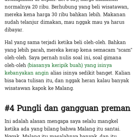
normalnya 20 ribu. Berhubung yang beli wisatawan,
mereka kena harga 30 ribu bahkan lebih. Makanan
sudah telanjur dimakan, mau nggak mau ya harus
dibayar.
Hal yang sama terjadi ketika beli oleh-oleh. Bahkan
yang lebih parah, mereka kerap kena semacam “scam”
oleh-oleh. Saya pernah nulis soal ini, soal gimana
oleh-oleh
(biasanya keripik buah) yang isinya
kebanyakan angin
alias isinya sedikit banget. Kalian
bisa baca tulisan itu, dan nggak heran kalau banyak
wisatawan kapok ke Malang.
#4 Pungli dan gangguan preman
Ini adalah alasan mengapa saya selalu mangkel
ketika ada yang bilang bahwa Malang itu santai.
Nggak. Malang itu masalahnya banyak, dan itu