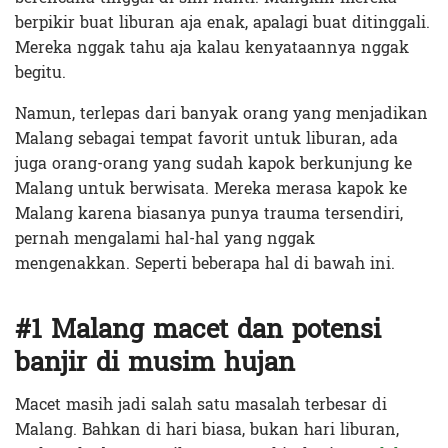
berpikir buat liburan aja enak, apalagi buat ditinggali.
Mereka nggak tahu aja kalau kenyataannya nggak
begitu.
Namun, terlepas dari banyak orang yang menjadikan
Malang sebagai tempat favorit untuk liburan, ada
juga orang-orang yang sudah kapok berkunjung ke
Malang untuk berwisata. Mereka merasa kapok ke
Malang karena biasanya punya trauma tersendiri,
pernah mengalami hal-hal yang nggak
mengenakkan. Seperti beberapa hal di bawah ini.
#1 Malang macet dan potensi
banjir di musim hujan
Macet masih jadi salah satu masalah terbesar di
Malang. Bahkan di hari biasa, bukan hari liburan,