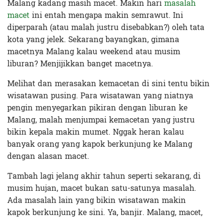
Malang kadang masih macet. Makin hari
masalah
macet
ini entah mengapa makin semrawut. Ini
diperparah (atau malah justru disebabkan?) oleh tata
kota yang jelek. Sekarang bayangkan, gimana
macetnya Malang kalau weekend atau musim
liburan? Menjijikkan banget macetnya.
Melihat dan merasakan kemacetan di sini tentu bikin
wisatawan pusing. Para wisatawan yang niatnya
pengin menyegarkan pikiran dengan liburan ke
Malang, malah menjumpai kemacetan yang justru
bikin kepala makin mumet. Nggak heran kalau
banyak orang yang kapok berkunjung ke Malang
dengan alasan macet.
Tambah lagi jelang akhir tahun seperti sekarang, di
musim hujan, macet bukan satu-satunya masalah.
Ada masalah lain yang bikin wisatawan makin
kapok berkunjung ke sini. Ya, banjir. Malang, macet,