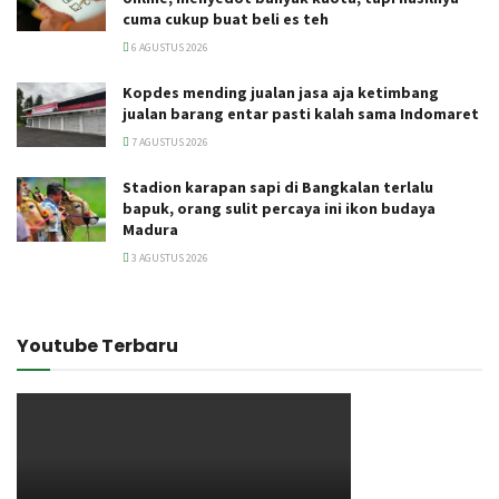
cuma cukup buat beli es teh
6 AGUSTUS 2026
Kopdes mending jualan jasa aja ketimbang
jualan barang entar pasti kalah sama Indomaret
7 AGUSTUS 2026
Stadion karapan sapi di Bangkalan terlalu
bapuk, orang sulit percaya ini ikon budaya
Madura
3 AGUSTUS 2026
Youtube Terbaru