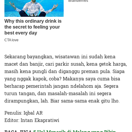
Sekarang bayangkan, wisatawan ini sudah kena
macet dan banjir, cari parkir susah, kena getok harga,
masih kena pungli dan diganggu preman pula. Siapa
yang nggak kapok, coba? Makanya saya cuma bisa
berharap pemerintah jangan ndelahom aja. Segera
turun tangan, dan masalah-masalah ini segera
dirampungkan, lah. Biar sama-sama enak gitu lho.
Penulis: Iqbal AR
Editor: Intan Ekapratiwi