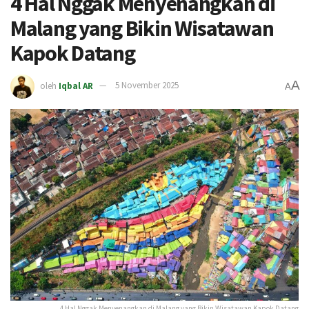
4 Hal Nggak Menyenangkan di
Malang yang Bikin Wisatawan
Kapok Datang
A
oleh
Iqbal AR
5 November 2025
A
4 Hal Nggak Menyenangkan di Malang yang Bikin Wisatawan Kapok Datang