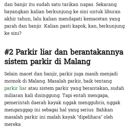
dan banjir itu sudah satu tarikan napas. Sekarang
bayangkan kalian berkunjung ke sini untuk liburan
akhir tahun, lalu kalian mendapati kemacetan yang
parah dan banjir. Kalian pasti kapok, kan, berkunjung
ke sini?
#2 Parkir liar dan berantakannya
sistem parkir di Malang
Selain macet dan banjir, parkir juga masih menjadi
momok di Malang. Masalah parkir, baik tentang
parkir liar
atau sistem parkir yang berantakan, sudah
miliaran kali disinggung. Tapi entah mengapa,
pemerintah daerah kayak nggak menggubris, nggak
menganggap ini sebagai hal yang serius. Bahkan
masalah parkir ini malah kayak “dipelihara” oleh
mereka.