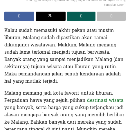
(unsplash.com)
Kalau sudah memasuki akhir pekan atau musim
liburan, Malang sudah dipastikan akan ramai
dikunjungi wisatawan. Maklum, Malang memang
sudah lama terkenal menjadi tujuan berwisata.
Banyak orang yang sampai menjadikan Malang (dan
sekitarnya) tujuan wisata atau liburan yang rutin.
Maka pemandangan jalan penuh kendaraan adalah
hal yang mutlak terjadi.
Malang memang jadi kota favorit untuk liburan.
Perpaduan hawa yang sejuk, pilihan
destinasi wisata
yang banyak, serta harga yang cukup terjangkau jadi
alasan mengapa banyak orang yang memilih berlibur
ke Malang. Bahkan banyak dari mereka yang sudah
berencana tinggal di sini nanti. Mungkin mereka