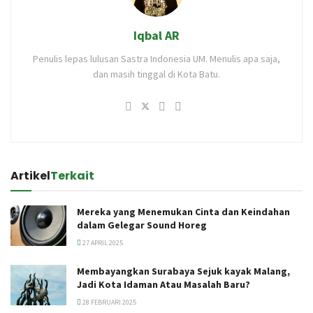
Iqbal AR
Penulis lepas lulusan Sastra Indonesia UM. Menulis apa saja,
dan masih tinggal di Kota Batu.
Artikel
Terkait
Mereka yang Menemukan Cinta dan Keindahan
dalam Gelegar Sound Horeg
27 APRIL 2025
Membayangkan Surabaya Sejuk kayak Malang,
Jadi Kota Idaman Atau Masalah Baru?
28 FEBRUARI 2025