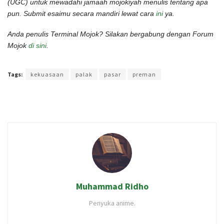
(UGC) untuk mewadahi jamaah mojokiyah menulis tentang apa
pun. Submit esaimu secara mandiri lewat cara
ini
ya.
Anda penulis Terminal Mojok? Silakan bergabung dengan Forum
Mojok
di sini
.
Terakhir diperbarui pada 23 Juni 2022 oleh
Rizky Prasetya
Tags:
kekuasaan
palak
pasar
preman
Muhammad Ridho
Penyuka anime.