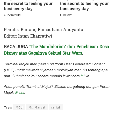
Penulis: Bintang Ramadhana Andyanto
Editor: Intan Ekapratiwi
BACA JUGA
‘The Mandalorian’ dan Penebusan Dosa
Disney atas Gagalnya Sekuel Star Wars
.
Terminal Mojok merupakan platform User Generated Content
(UGC) untuk mewadahi jamaah mojokiyah menulis tentang apa
pun. Submit esaimu secara mandiri lewat cara
ini
ya.
Anda penulis Terminal Mojok? Silakan bergabung dengan Forum
Mojok
di sini
.
Terakhir diperbarui pada 13 Juni 2022 oleh
Intan Ekapratiwi
Tags:
MCU
Ms. Marvel
serial