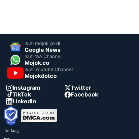
Ikuti mojok.co di
Google News
Ikuti WA Channel
Mojok.co
Ikuti Youtube Channel
Mojokdotco
Instagram
Twitter
TikTok
Facebook
LinkedIn
Tentang
Kru