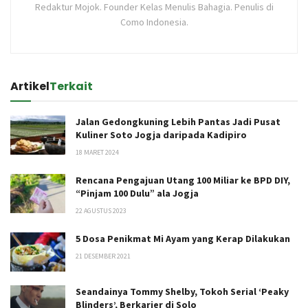
Redaktur Mojok. Founder Kelas Menulis Bahagia. Penulis di
Como Indonesia.
Artikel
Terkait
Jalan Gedongkuning Lebih Pantas Jadi Pusat
Kuliner Soto Jogja daripada Kadipiro
18 MARET 2024
Rencana Pengajuan Utang 100 Miliar ke BPD DIY,
“Pinjam 100 Dulu” ala Jogja
22 AGUSTUS 2023
5 Dosa Penikmat Mi Ayam yang Kerap Dilakukan
21 DESEMBER 2021
Seandainya Tommy Shelby, Tokoh Serial ‘Peaky
Blinders’, Berkarier di Solo