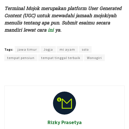
Terminal Mojok merupakan platform User Generated
Content (UGC) untuk mewadahi jamaah mojokiyah
menulis tentang apa pun. Submit esaimu secara
mandiri lewat cara
ini
ya.
Terakhir diperbarui pada 29 Februari 2024 oleh
Rizky Prasetya
Tags:
jawa timur
Jogja
mi ayam
solo
tempat pensiun
tempat tinggal terbaik
Wonogiri
Rizky Prasetya