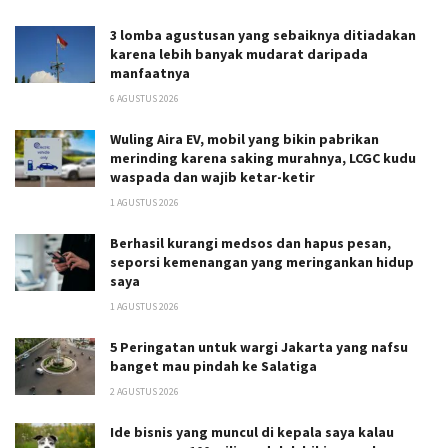
3 lomba agustusan yang sebaiknya ditiadakan
karena lebih banyak mudarat daripada
manfaatnya
6 AGUSTUS 2026
Wuling Aira EV, mobil yang bikin pabrikan
merinding karena saking murahnya, LCGC kudu
waspada dan wajib ketar-ketir
1 AGUSTUS 2026
Berhasil kurangi medsos dan hapus pesan,
seporsi kemenangan yang meringankan hidup
saya
1 AGUSTUS 2026
5 Peringatan untuk wargi Jakarta yang nafsu
banget mau pindah ke Salatiga
2 AGUSTUS 2026
Ide bisnis yang muncul di kepala saya kalau