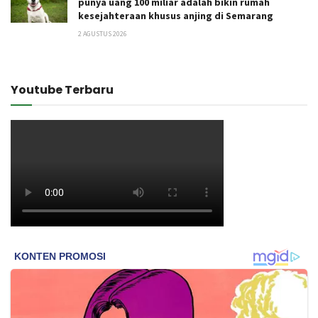
punya uang 100 miliar adalah bikin rumah
kesejahteraan khusus anjing di Semarang
2 AGUSTUS 2026
Youtube Terbaru