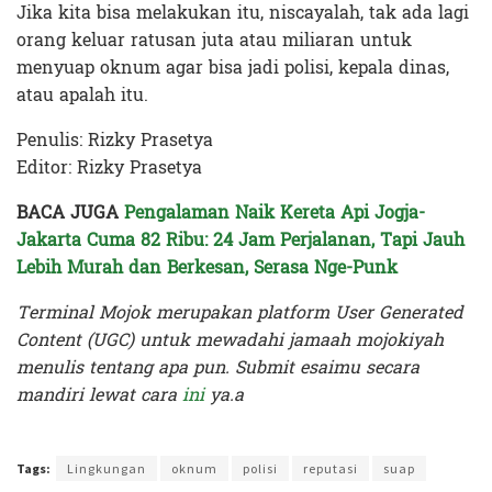
Jika kita bisa melakukan itu, niscayalah, tak ada lagi
orang keluar ratusan juta atau miliaran untuk
menyuap oknum agar bisa jadi polisi, kepala dinas,
atau apalah itu.
Penulis: Rizky Prasetya
Editor: Rizky Prasetya
BACA JUGA
Pengalaman Naik Kereta Api Jogja-
Jakarta Cuma 82 Ribu: 24 Jam Perjalanan, Tapi Jauh
Lebih Murah dan Berkesan, Serasa Nge-Punk
Terminal Mojok merupakan platform User Generated
Content (UGC) untuk mewadahi jamaah mojokiyah
menulis tentang apa pun. Submit esaimu secara
mandiri lewat cara
ini
ya.a
Terakhir diperbarui pada 11 Januari 2025 oleh
Rizky Prasetya
Tags:
Lingkungan
oknum
polisi
reputasi
suap