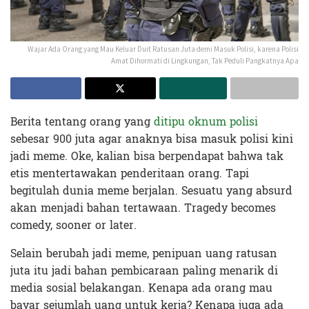
Wajar Ada Orang yang Mau Keluar Duit Ratusan Juta demi Masuk Polisi, karena Polisi
Amat Dihormati di Lingkungan, Tak Peduli Pangkatnya Apa
Berita tentang orang yang
ditipu oknum polisi
sebesar 900 juta agar anaknya bisa masuk polisi kini
jadi meme. Oke, kalian bisa berpendapat bahwa tak
etis mentertawakan penderitaan orang. Tapi
begitulah dunia meme berjalan. Sesuatu yang absurd
akan menjadi bahan tertawaan. Tragedy becomes
comedy, sooner or later.
Selain berubah jadi meme, penipuan uang ratusan
juta itu jadi bahan pembicaraan paling menarik di
media sosial belakangan. Kenapa ada orang mau
bayar sejumlah uang untuk kerja? Kenapa juga ada