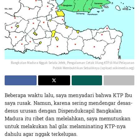
Bangkalan Madura Nggak Selalu Jelek, Pengalaman Cetak Ulang KTP di Mal Pelayanan
Publik Membuktikan Sebaliknya (upload.wikimedia.org)
Beberapa waktu lalu, saya menyadari bahwa KTP Ibu
saya rusak. Namun, karena sering mendengar desas-
desus urusan dengan Dispendukcapil Bangkalan
Madura itu ribet dan melelahkan, saya memutuskan
untuk melakukan hal gila: melaminating KTP-nya
dahulu agar nggak terkelupas.