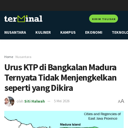
KIRIM TULISAN
NUSANTARA
KULINER
KAMPUS
EKONOMI
TEKNOL
Home
Nusantara
Urus KTP di Bangkalan Madura
Ternyata Tidak Menjengkelkan
seperti yang Dikira
A
oleh
Siti Halwah
5 Mei 2026
A