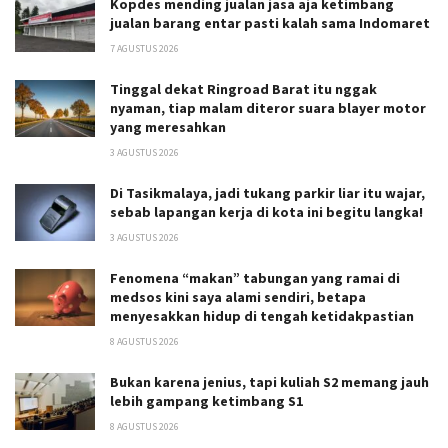
Kopdes mending jualan jasa aja ketimbang
jualan barang entar pasti kalah sama Indomaret
7 AGUSTUS 2026
Tinggal dekat Ringroad Barat itu nggak
nyaman, tiap malam diteror suara blayer motor
yang meresahkan
3 AGUSTUS 2026
Di Tasikmalaya, jadi tukang parkir liar itu wajar,
sebab lapangan kerja di kota ini begitu langka!
3 AGUSTUS 2026
Fenomena “makan” tabungan yang ramai di
medsos kini saya alami sendiri, betapa
menyesakkan hidup di tengah ketidakpastian
8 AGUSTUS 2026
Bukan karena jenius, tapi kuliah S2 memang jauh
lebih gampang ketimbang S1
8 AGUSTUS 2026