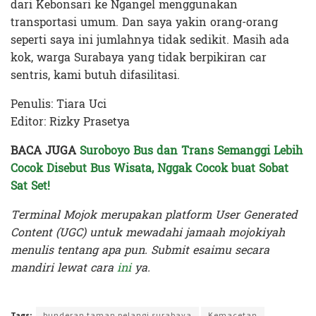
dari Kebonsari ke Ngangel menggunakan
transportasi umum. Dan saya yakin orang-orang
seperti saya ini jumlahnya tidak sedikit. Masih ada
kok, warga Surabaya yang tidak berpikiran car
sentris, kami butuh difasilitasi.
Penulis: Tiara Uci
Editor: Rizky Prasetya
BACA JUGA
Suroboyo Bus dan Trans Semanggi Lebih
Cocok Disebut Bus Wisata, Nggak Cocok buat Sobat
Sat Set!
Terminal Mojok merupakan platform User Generated
Content (UGC) untuk mewadahi jamaah mojokiyah
menulis tentang apa pun. Submit esaimu secara
mandiri lewat cara
ini
ya.
Terakhir diperbarui pada 16 Desember 2023 oleh
Rizky Prasetya
Tags:
bunderan taman pelangi surabaya
Kemacetan