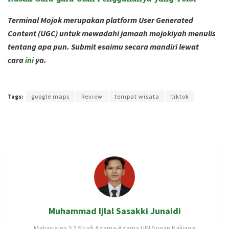
Terminal Mojok merupakan platform User Generated
Content (UGC) untuk mewadahi jamaah mojokiyah menulis
tentang apa pun. Submit esaimu secara mandiri lewat
cara
ini
ya.
Terakhir diperbarui pada 16 Agustus 2024 oleh
Rizky Prasetya
Tags:
google maps
Review
tempat wisata
tiktok
Muhammad Ijlal Sasakki Junaidi
Mahasiswa S2 Studi Agama-Agama UIN Sunan Kalijaga