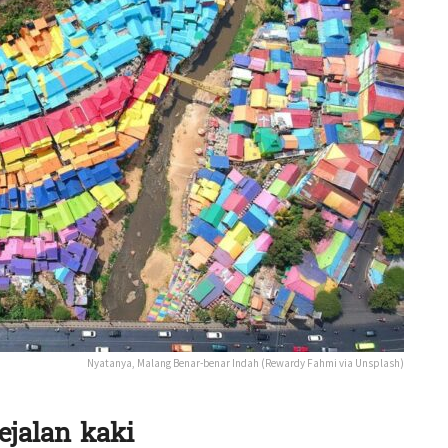
Nyatanya, Malang Benar-benar Indah (Rewardy Fahmi via Unsplash)
jalan kaki