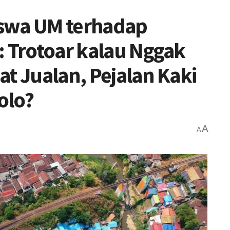
swa UM terhadap
: Trotoar kalau Nggak
at Jualan, Pejalan Kaki
olo?
A
A