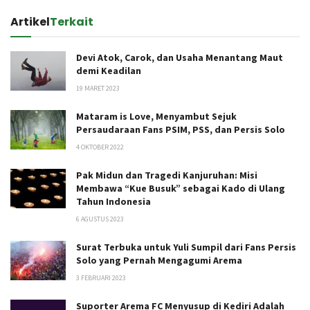
Artikel
Terkait
Devi Atok, Carok, dan Usaha Menantang Maut
demi Keadilan
19 MARET 2023
Mataram is Love, Menyambut Sejuk
Persaudaraan Fans PSIM, PSS, dan Persis Solo
4 OKTOBER 2022
Pak Midun dan Tragedi Kanjuruhan: Misi
Membawa “Kue Busuk” sebagai Kado di Ulang
Tahun Indonesia
6 AGUSTUS 2023
Surat Terbuka untuk Yuli Sumpil dari Fans Persis
Solo yang Pernah Mengagumi Arema
3 FEBRUARI 2023
Suporter Arema FC Menyusup di Kediri Adalah