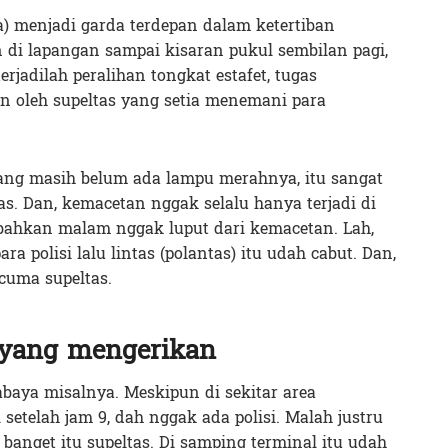
a) menjadi garda terdepan dalam ketertiban
 di lapangan sampai kisaran pukul sembilan pagi,
rjadilah peralihan tongkat estafet, tugas
an oleh supeltas yang setia menemani para
yang masih belum ada lampu merahnya, itu sangat
s. Dan, kemacetan nggak selalu hanya terjadi di
e bahkan malam nggak luput dari kemacetan. Lah,
ra polisi lalu lintas (polantas) itu udah cabut. Dan,
cuma supeltas.
yang mengerikan
baya misalnya. Meskipun di sekitar area
i setelah jam 9, dah nggak ada polisi. Malah justru
 banget itu supeltas. Di samping terminal itu udah