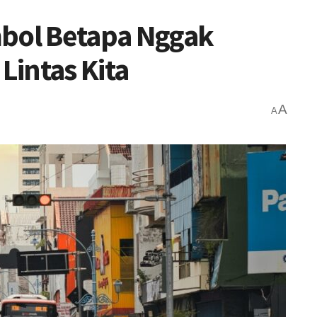
mbol Betapa Nggak
 Lintas Kita
A
A