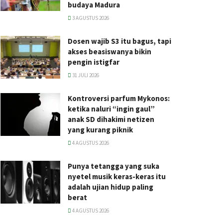
budaya Madura
3 AGUSTUS 2026
Dosen wajib S3 itu bagus, tapi
akses beasiswanya bikin
pengin istigfar
31 JULI 2026
Kontroversi parfum Mykonos:
ketika naluri “ingin gaul”
anak SD dihakimi netizen
yang kurang piknik
4 AGUSTUS 2026
Punya tetangga yang suka
nyetel musik keras-keras itu
adalah ujian hidup paling
berat
4 AGUSTUS 2026