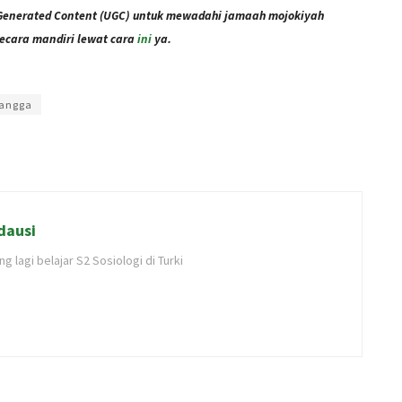
Generated Content (UGC) untuk mewadahi jamaah mojokiyah
ecara mandiri lewat cara
ini
ya.
Ekapratiwi
tangga
dausi
 lagi belajar S2 Sosiologi di Turki