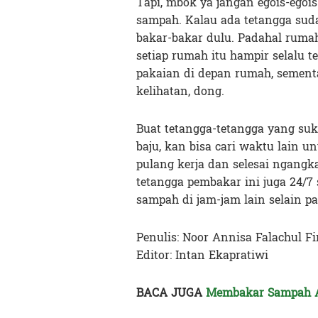
Tapi, mbok ya jangan egois-egois
sampah. Kalau ada tetangga sud
bakar-bakar dulu. Padahal ruma
setiap rumah itu hampir selalu te
pakaian di depan rumah, sementa
kelihatan, dong.
Buat tetangga-tetangga yang suk
baju, kan bisa cari waktu lain u
pulang kerja dan selesai ngang
tetangga pembakar ini juga 24/7 
sampah di jam-jam lain selain pag
Penulis: Noor Annisa Falachul Fi
Editor: Intan Ekapratiwi
BACA JUGA
Membakar Sampah A