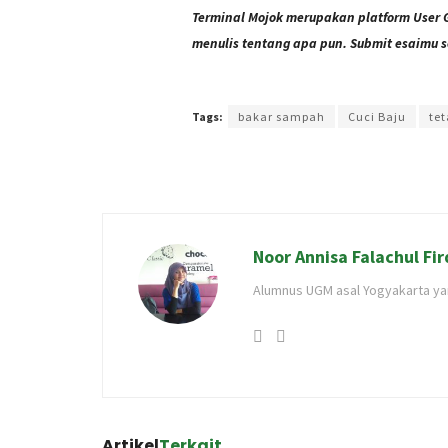
Terminal Mojok merupakan platform User 
menulis tentang apa pun. Submit esaimu s
Terakhir diperbarui pada 1 Februari 2023 oleh
Intan 
Tags:
bakar sampah
Cuci Baju
te
Noor Annisa Falachul Fir
Alumnus UGM asal Yogyakarta yang
Artikel
Terkait