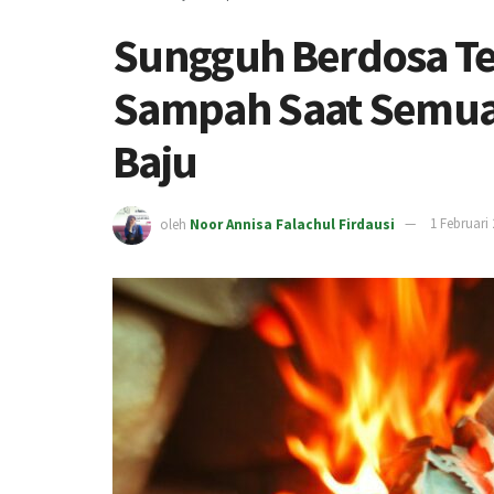
Sungguh Berdosa Te
Sampah Saat Semua 
Baju
oleh
Noor Annisa Falachul Firdausi
1 Februari