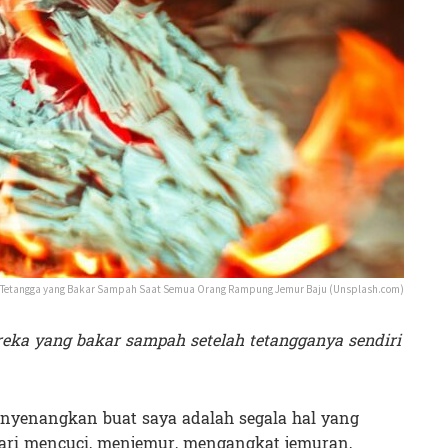
 Tetangga yang Bakar Sampah Saat Semua Orang Rampung Jemur Baju (Unsplash.com)
reka yang bakar sampah setelah tetangganya sendiri
nyenangkan buat saya adalah segala hal yang
ari mencuci, menjemur, mengangkat jemuran,