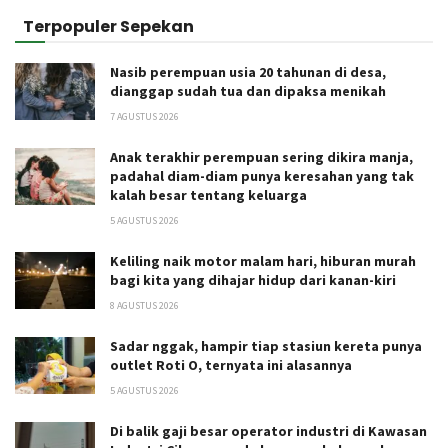
Terpopuler Sepekan
Nasib perempuan usia 20 tahunan di desa,
dianggap sudah tua dan dipaksa menikah
7 AGUSTUS 2026
Anak terakhir perempuan sering dikira manja,
padahal diam-diam punya keresahan yang tak
kalah besar tentang keluarga
5 AGUSTUS 2026
Keliling naik motor malam hari, hiburan murah
bagi kita yang dihajar hidup dari kanan-kiri
8 AGUSTUS 2026
Sadar nggak, hampir tiap stasiun kereta punya
outlet Roti O, ternyata ini alasannya
5 AGUSTUS 2026
Di balik gaji besar operator industri di Kawasan