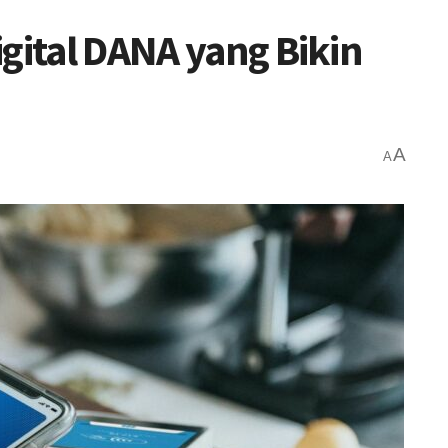
gital DANA yang Bikin
A
A