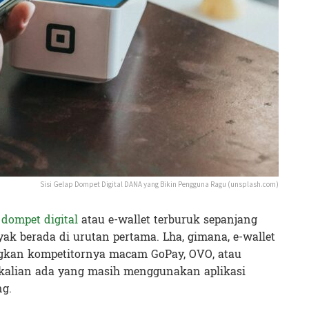
Sisi Gelap Dompet Digital DANA yang Bikin Pengguna Ragu (unsplash.com)
i
dompet digital
atau e-wallet terburuk sepanjang
k berada di urutan pertama. Lha, gimana, e-wallet
ngkan kompetitornya macam GoPay, OVO, atau
u kalian ada yang masih menggunakan aplikasi
ng.