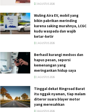
3 AGUSTUS 2026
Wuling Aira EV, mobil yang
bikin pabrikan merinding
karena saking murahnya, LCGC
kudu waspada dan wajib
ketar-ketir
1 AGUSTUS 2026
Berhasil kurangi medsos dan
hapus pesan, seporsi
kemenangan yang
meringankan hidup saya
1 AGUSTUS 2026
Tinggal dekat Ringroad Barat
itu nggak nyaman, tiap malam
diteror suara blayer motor
yang meresahkan
3 AGUSTUS 2026