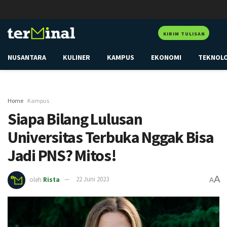
KIRIM TULISAN
NUSANTARA
KULINER
KAMPUS
EKONOMI
TEKNOL
Home
Kampus
Siapa Bilang Lulusan
Universitas Terbuka Nggak Bisa
Jadi PNS? Mitos!
A
oleh
Rista
22 Juni 2023
A