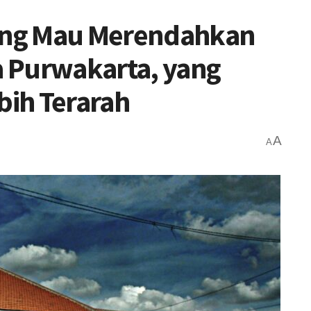
ang Mau Merendahkan
da Purwakarta, yang
bih Terarah
A
A