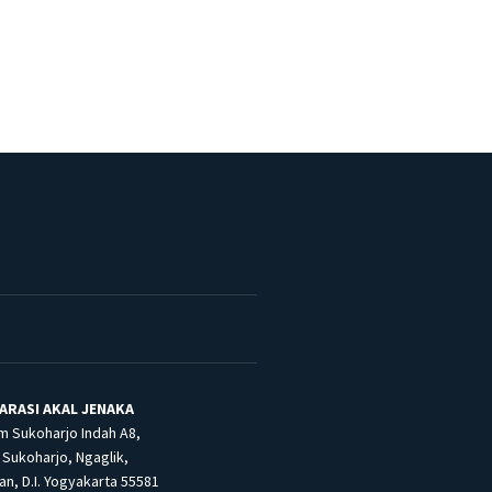
ARASI AKAL JENAKA
m Sukoharjo Indah A8,
Sukoharjo, Ngaglik,
n, D.I. Yogyakarta 55581