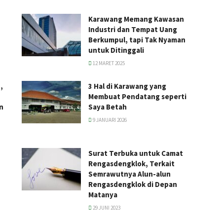
Karawang Memang Kawasan
Industri dan Tempat Uang
Berkumpul, tapi Tak Nyaman
untuk Ditinggali
12 MARET 2025
,
3 Hal di Karawang yang
Membuat Pendatang seperti
n
Saya Betah
9 JANUARI 2026
Surat Terbuka untuk Camat
Rengasdengklok, Terkait
Semrawutnya Alun-alun
Rengasdengklok di Depan
Matanya
29 JUNI 2023