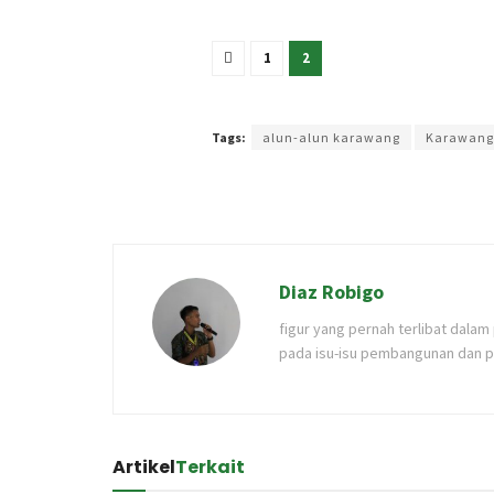
1
2
Terakhir diperbarui pada 12 April 2026 oleh
Rizky Pr
Tags:
alun-alun karawang
Karawang
Diaz Robigo
figur yang pernah terlibat dala
pada isu-isu pembangunan dan p
Artikel
Terkait