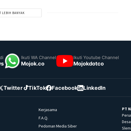
T LEBIH BANYAK
di
Ikuti WA Channel
Ikuti Youtube Channel
ws
Mojok.co
Mojokdotco
Twitter
TikTok
Facebook
LinkedIn
PT N
Kerjasama
Peru
F.A.Q.
Desa 
Pedoman Media Siber
Slema