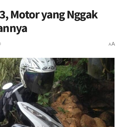
3, Motor yang Nggak
iannya
A
3
A