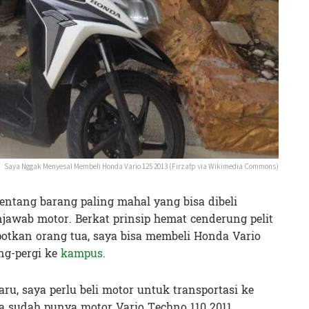
Saya Nggak Menyesal Membeli Honda Vario 125 2013 (Firzafp via Wikimedia Commons)
entang barang paling mahal yang bisa dibeli
jawab motor. Berkat prinsip hemat cenderung pelit
tkan orang tua, saya bisa membeli Honda Vario
ng-pergi ke
kampus
.
u, saya perlu beli motor untuk transportasi ke
a sudah punya motor Vario Techno 110 2011