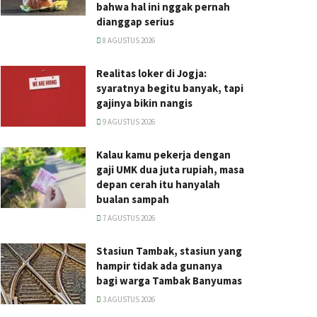
bahwa hal ini nggak pernah
dianggap serius
8 AGUSTUS 2026
Realitas loker di Jogja:
syaratnya begitu banyak, tapi
gajinya bikin nangis
9 AGUSTUS 2026
Kalau kamu pekerja dengan
gaji UMK dua juta rupiah, masa
depan cerah itu hanyalah
bualan sampah
7 AGUSTUS 2026
Stasiun Tambak, stasiun yang
hampir tidak ada gunanya
bagi warga Tambak Banyumas
3 AGUSTUS 2026