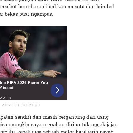
tersebut buru-buru dijual karena satu dan lain hal.
or bekas buat ngampus.
ADVERTISEMENT
apatan sendiri dan masih bergantung dari uang
bisa mungkin saya menahan diri untuk nggak jajan
sip itu, kebeli juga sebuah motor hasil jerih payah