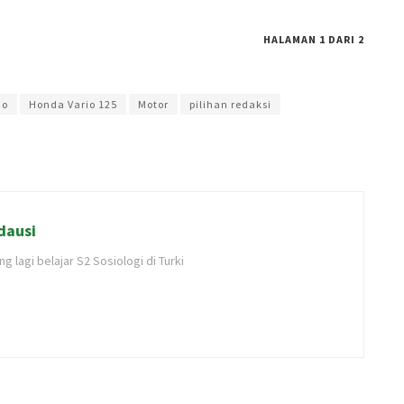
HALAMAN 1 DARI 2
pratiwi
io
Honda Vario 125
Motor
pilihan redaksi
dausi
 lagi belajar S2 Sosiologi di Turki