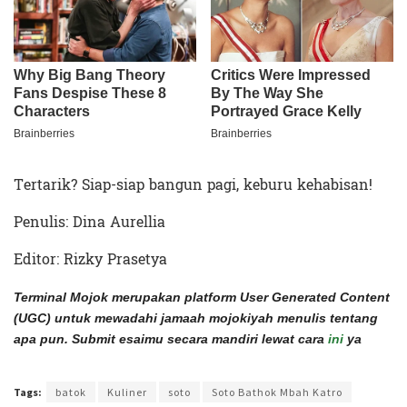
Tertarik? Siap-siap bangun pagi, keburu kehabisan!
Penulis: Dina Aurellia
Editor: Rizky Prasetya
Terminal Mojok merupakan platform User Generated Content
(UGC) untuk mewadahi jamaah mojokiyah menulis tentang
apa pun. Submit esaimu secara mandiri lewat cara
ini
ya
Terakhir diperbarui pada 24 Februari 2022 oleh
Administrator
Tags:
batok
Kuliner
soto
Soto Bathok Mbah Katro