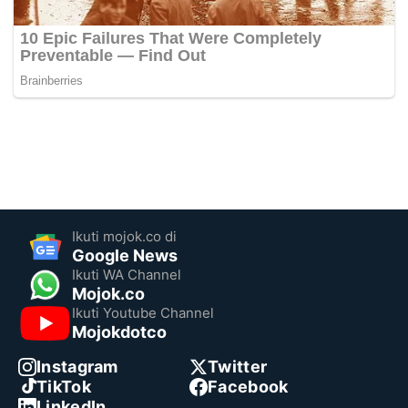
Ikuti mojok.co di
Google News
Ikuti WA Channel
Mojok.co
Ikuti Youtube Channel
Mojokdotco
Instagram
Twitter
TikTok
Facebook
LinkedIn