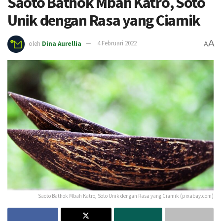
Saoto Bathok Mbah Katro, Soto
Unik dengan Rasa yang Ciamik
A
oleh
Dina Aurellia
4 Februari 2022
A
Saoto Bathok Mbah Katro, Soto Unik dengan Rasa yang Ciamik (pixabay.com)