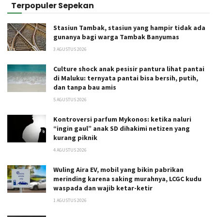
Terpopuler Sepekan
Stasiun Tambak, stasiun yang hampir tidak ada
gunanya bagi warga Tambak Banyumas
3 AGUSTUS 2026
Culture shock anak pesisir pantura lihat pantai
di Maluku: ternyata pantai bisa bersih, putih,
dan tanpa bau amis
5 AGUSTUS 2026
Kontroversi parfum Mykonos: ketika naluri
“ingin gaul” anak SD dihakimi netizen yang
kurang piknik
4 AGUSTUS 2026
Wuling Aira EV, mobil yang bikin pabrikan
merinding karena saking murahnya, LCGC kudu
waspada dan wajib ketar-ketir
1 AGUSTUS 2026