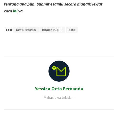
tentang apa pun. Submit esaimu secara mandiri lewat
cara
ini
ya.
Terakhir diperbarui pada 29 Agustus 2023 oleh
Intan Ekapratiwi
Tags:
jawa tengah
Ruang Publik
solo
Yessica Octa Fernanda
Mahasiswa teladan.