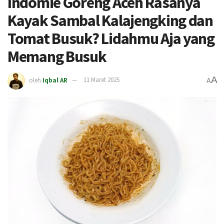
Indomie Goreng Aceh Rasanya
Kayak Sambal Kalajengking dan
Tomat Busuk? Lidahmu Aja yang
Memang Busuk
A
oleh
Iqbal AR
11 Maret 2025
A