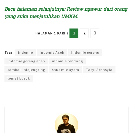
Baca halaman selanjutnya: Review ngawur dari orang
yang suka menjatuhkan UMKM.
1
2
HALAMAN 1 DARI 2
Terakhir diperbarui pada 12 Maret 2025 oleh
Yamadipati Seno
Tags:
indomie
Indomie Aceh
Indomie goreng
indomie goreng aceh
indomie rendang
sambal kalajengking
saus mie ayam
Tasyi Athasyia
tomat busuk