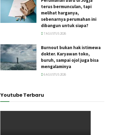
Perumahan baru di Jogja
terus bermunculan, tapi
melihat harganya,
sebenarnya perumahan ini
dibangun untuk siapa?
7 AGUSTUS 2026
Burnout bukan hak istimewa
dokter. Karyawan toko,
buruh, sampai ojol juga bisa
mengalaminya
6 AGUSTUS 2026
Youtube Terbaru