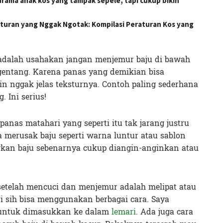
rama anak kos yang tampak sepele, tapi cukup bikin
 Aturan yang Nggak Ngotak: Kompilasi Peraturan Kos yang
 adalah usahakan jangan menjemur baju di bawah
gentang. Karena panas yang demikian bisa
n nggak jelas teksturnya. Contoh paling sederhana
. Ini serius!
anas matahari yang seperti itu tak jarang justru
aja merusak baju seperti warna luntur atau sablon
kan baju sebenarnya cukup diangin-anginkan atau
setelah mencuci dan menjemur adalah melipat atau
i sih bisa menggunakan berbagai cara. Saya
u untuk dimasukkan ke dalam
lemari
. Ada juga cara