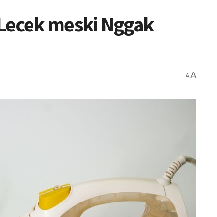
 Lecek meski Nggak
A
A