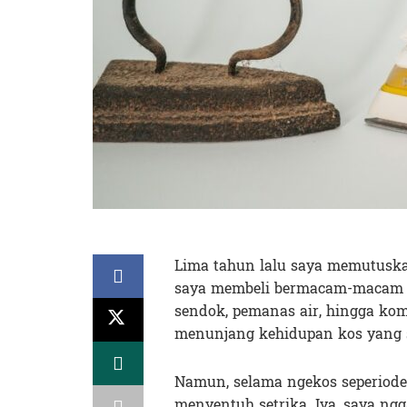
Lima tahun lalu saya memutusk
saya membeli bermacam-macam pe
sendok, pemanas air, hingga komp
menunjang kehidupan kos yang s
Namun, selama ngekos seperiod
menyentuh setrika. Iya, saya ng