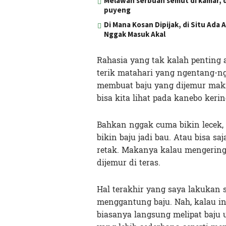
Melawan serbuan semut di kamar, d
puyeng
Di Mana Kosan Dipijak, di Situ Ada
Nggak Masuk Akal
Rahasia yang tak kalah penting
terik matahari yang ngentang-n
membuat baju yang dijemur maki
bisa kita lihat pada kanebo kering
Bahkan nggak cuma bikin lecek, p
bikin baju jadi bau. Atau bisa s
retak. Makanya kalau mengering
dijemur di teras.
Hal terakhir yang saya lakukan 
menggantung baju. Nah, kalau in
biasanya langsung melipat baj