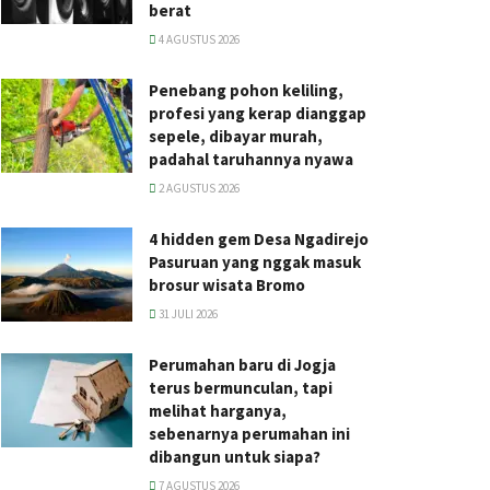
berat
4 AGUSTUS 2026
Penebang pohon keliling,
profesi yang kerap dianggap
sepele, dibayar murah,
padahal taruhannya nyawa
2 AGUSTUS 2026
4 hidden gem Desa Ngadirejo
Pasuruan yang nggak masuk
brosur wisata Bromo
31 JULI 2026
Perumahan baru di Jogja
terus bermunculan, tapi
melihat harganya,
sebenarnya perumahan ini
dibangun untuk siapa?
7 AGUSTUS 2026