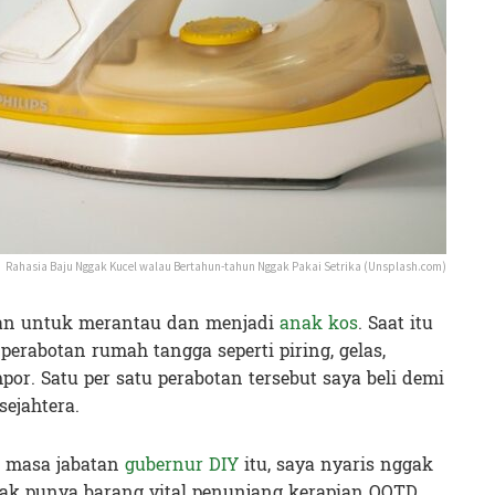
Rahasia Baju Nggak Kucel walau Bertahun-tahun Nggak Pakai Setrika (Unsplash.com)
an untuk merantau dan menjadi
anak kos
. Saat itu
rabotan rumah tangga seperti piring, gelas,
or. Satu per satu perabotan tersebut saya beli demi
ejahtera.
e masa jabatan
gubernur DIY
itu, saya nyaris nggak
gak punya barang vital penunjang kerapian OOTD