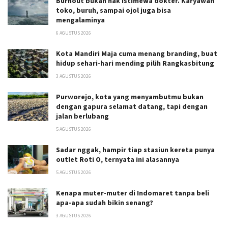
Burnout bukan hak istimewa dokter. Karyawan
toko, buruh, sampai ojol juga bisa
mengalaminya
6 AGUSTUS 2026
Kota Mandiri Maja cuma menang branding, buat
hidup sehari-hari mending pilih Rangkasbitung
3 AGUSTUS 2026
Purworejo, kota yang menyambutmu bukan
dengan gapura selamat datang, tapi dengan
jalan berlubang
5 AGUSTUS 2026
Sadar nggak, hampir tiap stasiun kereta punya
outlet Roti O, ternyata ini alasannya
5 AGUSTUS 2026
Kenapa muter-muter di Indomaret tanpa beli
apa-apa sudah bikin senang?
3 AGUSTUS 2026