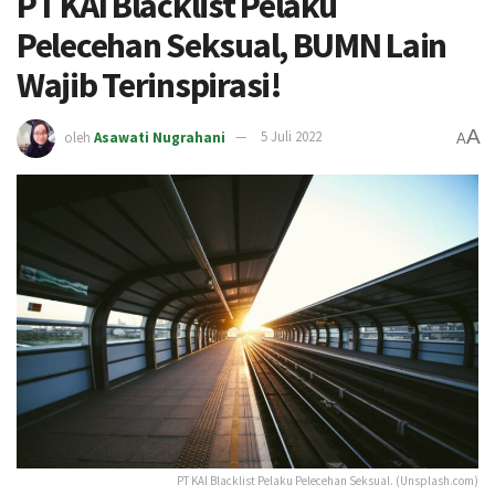
PT KAI Blacklist Pelaku
Pelecehan Seksual, BUMN Lain
Wajib Terinspirasi!
A
oleh
Asawati Nugrahani
5 Juli 2022
A
PT KAI Blacklist Pelaku Pelecehan Seksual. (Unsplash.com)