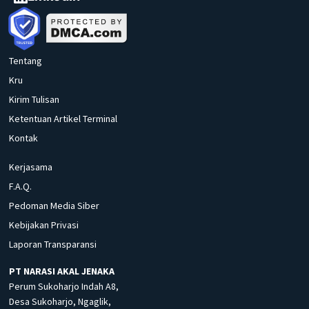
Tentang
Kru
Kirim Tulisan
Ketentuan Artikel Terminal
Kontak
Kerjasama
F.A.Q.
Pedoman Media Siber
Kebijakan Privasi
Laporan Transparansi
PT NARASI AKAL JENAKA
Perum Sukoharjo Indah A8,
Desa Sukoharjo, Ngaglik,