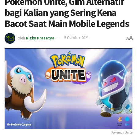
Pokemon Unite, Gim Alternatif
bagi Kalian yang Sering Kena
Bacot Saat Main Mobile Legends
A
oleh
Rizky Prasetya
5 Oktober 2021
A
Pokemon Unite