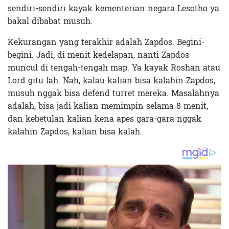
sendiri-sendiri kayak kementerian negara Lesotho ya
bakal dibabat musuh.
Kekurangan yang terakhir adalah Zapdos. Begini-
begini. Jadi, di menit kedelapan, nanti Zapdos
muncul di tengah-tengah map. Ya kayak Roshan atau
Lord gitu lah. Nah, kalau kalian bisa kalahin Zapdos,
musuh nggak bisa defend turret mereka. Masalahnya
adalah, bisa jadi kalian memimpin selama 8 menit,
dan kebetulan kalian kena apes gara-gara nggak
kalahin Zapdos, kalian bisa kalah.