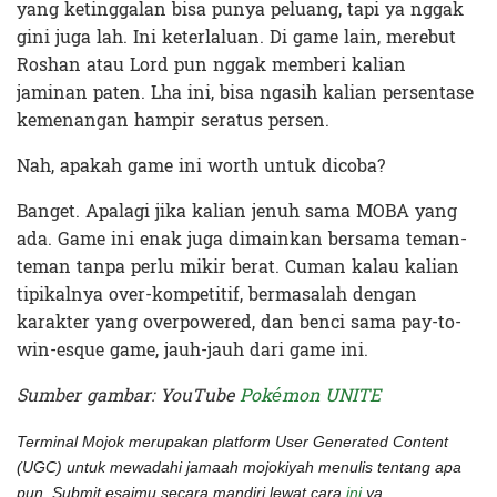
yang ketinggalan bisa punya peluang, tapi ya nggak
gini juga lah. Ini keterlaluan. Di game lain, merebut
Roshan atau Lord pun nggak memberi kalian
jaminan paten. Lha ini, bisa ngasih kalian persentase
kemenangan hampir seratus persen.
Nah, apakah game ini worth untuk dicoba?
Banget. Apalagi jika kalian jenuh sama MOBA yang
ada. Game ini enak juga dimainkan bersama teman-
teman tanpa perlu mikir berat. Cuman kalau kalian
tipikalnya over-kompetitif, bermasalah dengan
karakter yang overpowered, dan benci sama pay-to-
win-esque game, jauh-jauh dari game ini.
Sumber gambar: YouTube
Pokémon UNITE
Terminal Mojok merupakan platform User Generated Content
(UGC) untuk mewadahi jamaah mojokiyah menulis tentang apa
pun. Submit esaimu secara mandiri lewat cara
ini
ya.