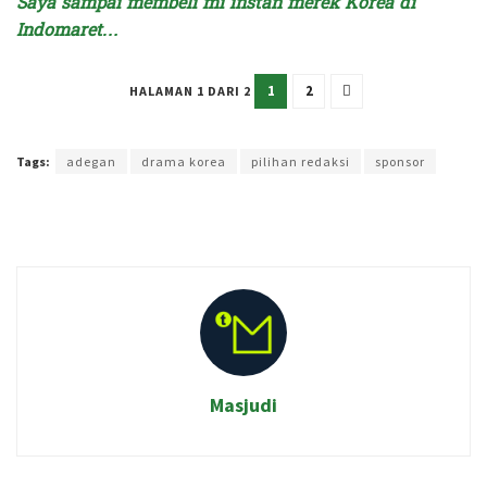
Saya sampai membeli mi instan merek Korea di
Indomaret…
1
2
HALAMAN 1 DARI 2
Terakhir diperbarui pada 25 Juli 2023 oleh
Intan Ekapratiwi
Tags:
adegan
drama korea
pilihan redaksi
sponsor
Masjudi