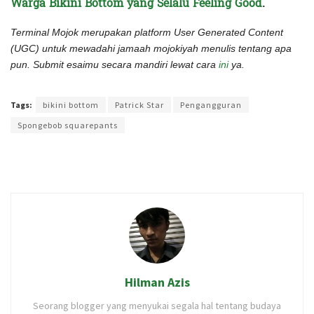
Warga Bikini Bottom yang Selalu Feeling Good
.
Terminal Mojok merupakan platform User Generated Content
(UGC) untuk mewadahi jamaah mojokiyah menulis tentang apa
pun. Submit esaimu secara mandiri lewat cara
ini
ya.
Terakhir diperbarui pada 11 Januari 2023 oleh
Intan Ekapratiwi
Tags:
bikini bottom
Patrick Star
Pengangguran
Spongebob squarepants
Hilman Azis
Seorang blogger yang menyukai segala hal tentang budaya