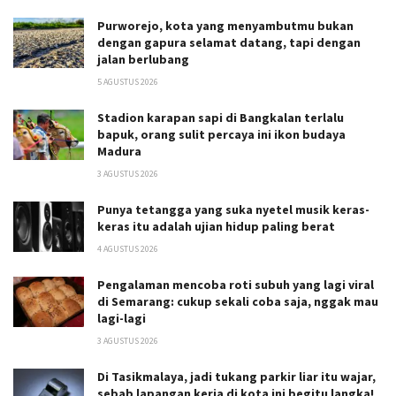
Purworejo, kota yang menyambutmu bukan
dengan gapura selamat datang, tapi dengan
jalan berlubang
5 AGUSTUS 2026
Stadion karapan sapi di Bangkalan terlalu
bapuk, orang sulit percaya ini ikon budaya
Madura
3 AGUSTUS 2026
Punya tetangga yang suka nyetel musik keras-
keras itu adalah ujian hidup paling berat
4 AGUSTUS 2026
Pengalaman mencoba roti subuh yang lagi viral
di Semarang: cukup sekali coba saja, nggak mau
lagi-lagi
3 AGUSTUS 2026
Di Tasikmalaya, jadi tukang parkir liar itu wajar,
sebab lapangan kerja di kota ini begitu langka!