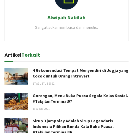
Alwiyah Nabilah
Sangat suka membaca dan menulis.
Artikel
Terkait
4 Rekomendasi Tempat Menyendiri di Jogja yang
Cocok untuk Orang Introvert
17 AGUSTUS 2022
Gorengan, Menu Buka Puasa Segala Kelas Sosial.
#TakjilanTerminal07
16 APRIL 2021
Sirup Tjampolay Adalah Sirup Legendaris
Indonesia Pilihan Bunda Kala Buka Puasa.
#TakjilanTerminal36