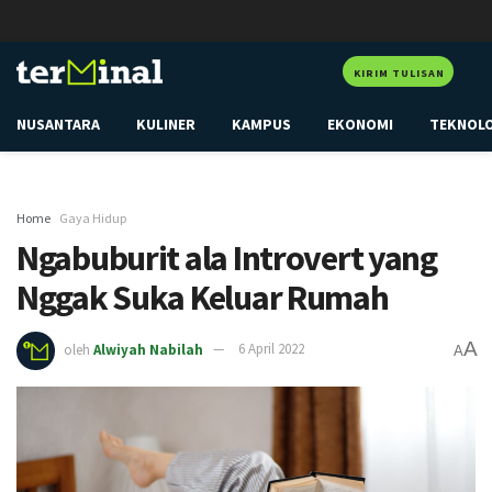
KIRIM TULISAN
NUSANTARA
KULINER
KAMPUS
EKONOMI
TEKNOL
Home
Gaya Hidup
Ngabuburit ala Introvert yang
Nggak Suka Keluar Rumah
A
oleh
Alwiyah Nabilah
6 April 2022
A