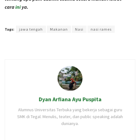
cara
ini
ya.
Terakhir diperbarui pada 31 Agustus 2023 oleh
Intan Ekapratiwi
Tags:
jawa tengah
Makanan
Nasi
nasi rames
Dyan Arfiana Ayu Puspita
Alumnus Universitas Terbuka yang bekerja sebagai guru
SMK di Tegal. Menulis, teater, dan public speaking adalah
dunianya.