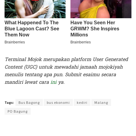
Terminal Mojok merupakan platform User Generated
Content (UGC) untuk mewadahi jamaah mojokiyah
menulis tentang apa pun. Submit esaimu secara
mandiri lewat cara
ini
ya.
Terakhir diperbarui pada 9 Juni 2025 oleh
Kenia Intan
Tags:
Bus Bagong
bus ekonomi
kediri
Malang
PO Bagung