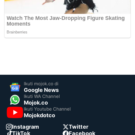
Ikuti mojok.co di
Google News
Ikuti WA Channel
Mojok.co
Ikuti Youtube Channel
Mojokdotco
Instagram
Twitter
TikTok
Facebook