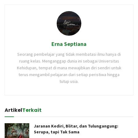
Erna Septiana
Seorang pembelajar yang tidak membatasi ilmu hanya di
ruang kelas. Menganggap dunia ini sebagai Universitas
Kehidupan, tempat di mana mewajibkan diri sendiri untuk
terus mengambil pelajaran dari setiap peristiwa hingga
tutup usia.
Artikel
Terkait
Jaranan Kediri, Blitar, dan Tulungangung:
Serupa, tapi Tak Sama