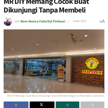
MR DIY Memang Cocok Buat
Dikunjungi Tanpa Membeli
A
oleh
Noor Annisa Falachul Firdausi
6 Mei 2023
A
MR DIY Memang Cocok Buat Dikunjungi Tanpa Membeli (Angys via Wikimedia Commons)