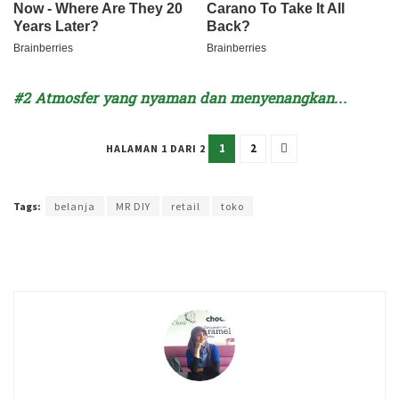
#2 Atmosfer yang nyaman dan menyenangkan…
1
2
HALAMAN 1 DARI 2
Terakhir diperbarui pada 7 Mei 2023 oleh
Intan Ekapratiwi
Tags:
belanja
MR DIY
retail
toko