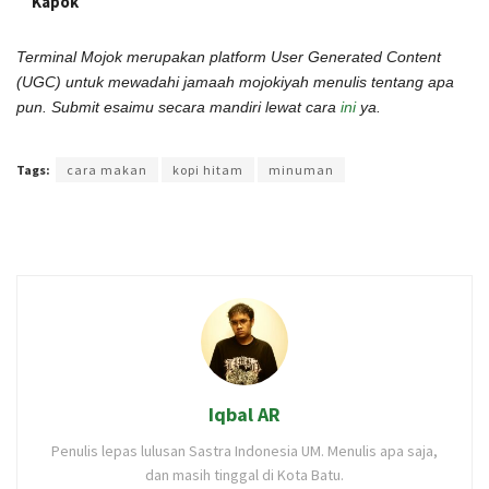
Kapok
Terminal Mojok merupakan platform User Generated Content
(UGC) untuk mewadahi jamaah mojokiyah menulis tentang apa
pun. Submit esaimu secara mandiri lewat cara
ini
ya.
Terakhir diperbarui pada 6 Januari 2026 oleh
Anggi Thoat Ariyanto
Tags:
cara makan
kopi hitam
minuman
Iqbal AR
Penulis lepas lulusan Sastra Indonesia UM. Menulis apa saja,
dan masih tinggal di Kota Batu.